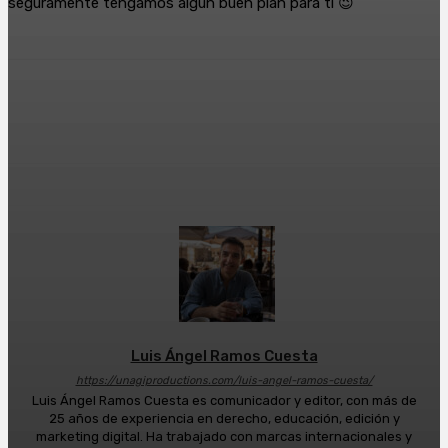
seguramente tengamos algún buen plan para ti 😉
Facebook
X
WhatsApp
Luis Ángel Ramos Cuesta
https://unagiproductions.com/luis-angel-ramos-cuesta/
Luis Ángel Ramos Cuesta es comunicador y editor, con más de
25 años de experiencia en derecho, educación, edición y
marketing digital. Ha trabajado con marcas internacionales y