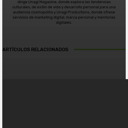
dirige Unagi Magazine, donde explora las tendencias
culturales, de estilo de vida y desarrollo personal para una
audiencia cosmopolita y Unagi Productions, donde ofrece
servicios de marketing digital, marca personal y mentorías
digitales.
ARTÍCULOS RELACIONADOS