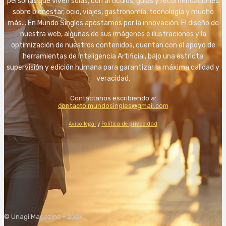
personas que viven solas, con artículos, guías y recomendaciones
sobre bienestar, ocio, viajes, gastronomía, tecnología y mucho
más... En Mundo Singles apostamos por la innovación. El diseño de
nuestra web, algunas de sus imágenes e ilustraciones y la
optimización de nuestros contenidos, cuentan con el apoyo de
herramientas de Inteligencia Artificial, bajo una estricta
supervisión y edición humana para garantizar la máxima calidad y
veracidad.
Contáctanos escribiendo a:
contacto.mundosingles@gmail.com
Aviso legal
y
Política de privacidad
© Unagi Magazine - 2024