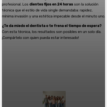
profesional. Los
dientes fijos en 24 horas
son la solución
técnica que el estilo de vida single demandaba: rapidez,
mínima invasión y una estética impecable desde el minuto uno.
¿Te da miedo el dentista o te frena el tiempo de espera?
Con esta técnica, los resultados son posibles en un solo día.
¡Compártelo con quien pueda estar interesado!
Facebook
X
WhatsApp