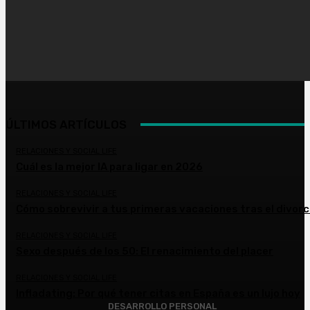
ÚLTIMOS ARTÍCULOS
RELACIONES Y SOCIAL LIFE
Cuál es la mejor IA para ligar en 2026
RELACIONES Y SOCIAL LIFE
Cómo sobrevivir a tus primeras vacaciones tras el divorc
RELACIONES Y SOCIAL LIFE
Sexo después de los 50: El renacimiento del placer
RELACIONES Y SOCIAL LIFE
Infladating: Por qué tener citas en España es un lujo hoy
DESARROLLO PERSONAL