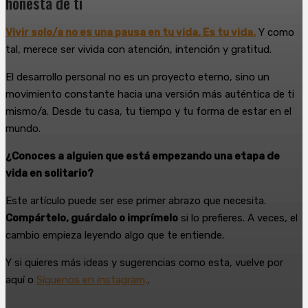
honesta de ti
Vivir solo/a no es una pausa en tu vida. Es tu vida.
Y como
tal, merece ser vivida con atención, intención y gratitud.
El desarrollo personal no es un proyecto eterno, sino un
movimiento constante hacia una versión más auténtica de ti
mismo/a. Desde tu casa, tu tiempo y tu forma de estar en el
mundo.
¿Conoces a alguien que está empezando una etapa de
vida en solitario?
Este artículo puede ser ese primer abrazo que necesita.
Compártelo, guárdalo o imprímelo
si lo prefieres. A veces, el
cambio empieza leyendo algo que te entiende.
Y si quieres más ideas y sugerencias como esta, vuelve por
aquí o
Síguenos en instagram,
.