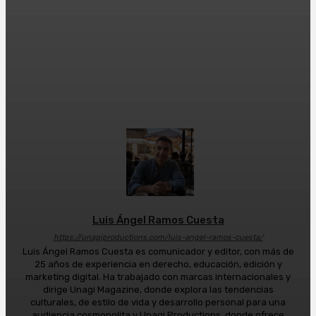
Facebook
X
WhatsApp
Luis Ángel Ramos Cuesta
https://unagiproductions.com/luis-angel-ramos-cuesta/
Luis Ángel Ramos Cuesta es comunicador y editor, con más de
25 años de experiencia en derecho, educación, edición y
marketing digital. Ha trabajado con marcas internacionales y
dirige Unagi Magazine, donde explora las tendencias
culturales, de estilo de vida y desarrollo personal para una
audiencia cosmopolita y Unagi Productions, donde ofrece