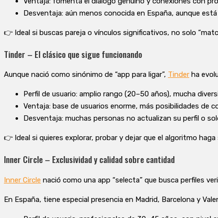
Ventaja: fomenta el diálogo genuino y conexiones con pro
Desventaja: aún menos conocida en España, aunque está 
👉 Ideal si buscas pareja o vínculos significativos, no solo “mat
Tinder – El clásico que sigue funcionando
Aunque nació como sinónimo de “app para ligar”,
Tinder
ha evolu
Perfil de usuario: amplio rango (20–50 años), mucha divers
Ventaja: base de usuarios enorme, más posibilidades de co
Desventaja: muchas personas no actualizan su perfil o sol
👉 Ideal si quieres explorar, probar y dejar que el algoritmo haga
Inner Circle – Exclusividad y calidad sobre cantidad
Inner Circle
nació como una app “selecta” que busca perfiles ver
En España, tiene especial presencia en Madrid, Barcelona y Valen