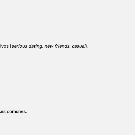
ivos (
serious dating
,
new friends
,
casual
).
eses comunes.