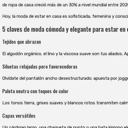
de ropa de casa creció más de un 30% a nivel mundial entre 20
Hoy, la moda de estar en casa es sofisticada, femenina y consc
5 claves de moda cómoda y elegante para estar en
Tejidos que abrazan
El algodón orgánico, el lino y la viscosa suave son tus aliados.
Siluetas relajadas pero favorecedoras
Olvídate del pantalón ancho desestructurado: apuesta por joggers
Paleta neutra con toques de color
Los tonos tierra, grises suaves y blancos rotos transmiten cal
Capas versátiles
Un cárdigan largo, una chaqueta de punto o una bata kimono ele