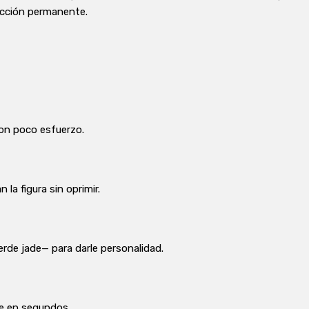
ección permanente.
con poco esfuerzo.
la figura sin oprimir.
rde jade— para darle personalidad.
te en segundos.