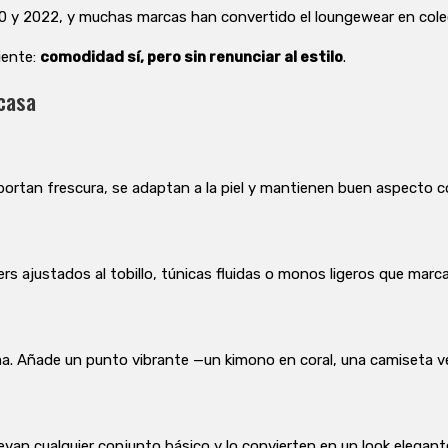
20 y 2022, y muchas marcas han convertido el loungewear en col
iente:
comodidad sí, pero sin renunciar al estilo
.
 casa
 Aportan frescura, se adaptan a la piel y mantienen buen aspecto 
 ajustados al tobillo, túnicas fluidas o monos ligeros que marcan 
ma. Añade un punto vibrante —un kimono en coral, una camiseta ve
van cualquier conjunto básico y lo convierten en un look elegan