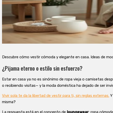
Descubre cómo vestir cómoda y elegante en casa. Ideas de moda 
¿Pijama eterno o estilo sin esfuerzo?
Estar en casa ya no es sinónimo de ropa vieja o camisetas de
o recibiendo visitas— y la moda doméstica ha dejado de ser invis
Vivir sola te da la libertad de vestir para ti, sin reglas externas.
Y 
misma?
La respuesta está en el concepto de
loungewear
: ropa cómoda,