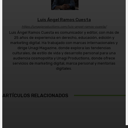
Luis Ángel Ramos Cuesta
https://unagiproductions.com/luis-angel-ramos-cuesta/
Luis Ángel Ramos Cuesta es comunicador y editor, con más de
25 años de experiencia en derecho, educación, edición y
marketing digital. Ha trabajado con marcas internacionales y
dirige Unagi Magazine, donde explora las tendencias
culturales, de estilo de vida y desarrollo personal para una
audiencia cosmopolita y Unagi Productions, donde ofrece
servicios de marketing digital, marca personal y mentorías
digitales.
ARTÍCULOS RELACIONADOS