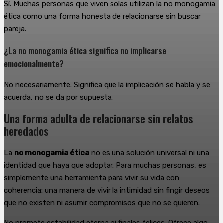
Sí. Muchas personas que viven solas utilizan la no monogamia
ética como una forma honesta de relacionarse sin buscar
pareja.
¿La no monogamia ética significa no implicarse
emocionalmente?
No necesariamente. Significa que la implicación se habla y se
acuerda, no se da por supuesta.
Una forma adulta de relacionarse sin relatos
heredados
La
no monogamia ética
no es una solución universal ni una
identidad que haya que adoptar. Para muchas personas, es
simplemente una herramienta para vivir su vida con
coherencia: una manera de vivir la intimidad sin fingir deseos
que no existen ni asumir compromisos que no se quieren.
No promete estabilidad eterna ni finales felices. Ofrece algo