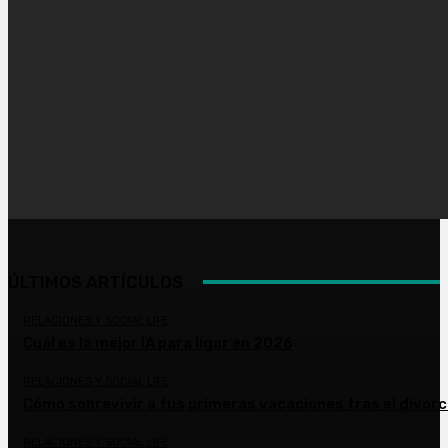
ÚLTIMOS ARTÍCULOS
RELACIONES Y SOCIAL LIFE
Cuál es la mejor IA para ligar en 2026
RELACIONES Y SOCIAL LIFE
Cómo sobrevivir a tus primeras vacaciones tras el divorc
RELACIONES Y SOCIAL LIFE