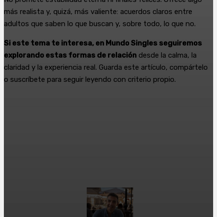
más realista y, quizá, más valiente: acuerdos claros entre
adultos que saben lo que buscan y, sobre todo, lo que no.
Si este tema te interesa, en Mundo Singles seguiremos
explorando estas formas de relación
desde la calma, la
claridad y la experiencia real. Guarda este artículo, compártelo
o suscríbete para seguir leyendo con criterio propio.
Facebook
X
WhatsApp