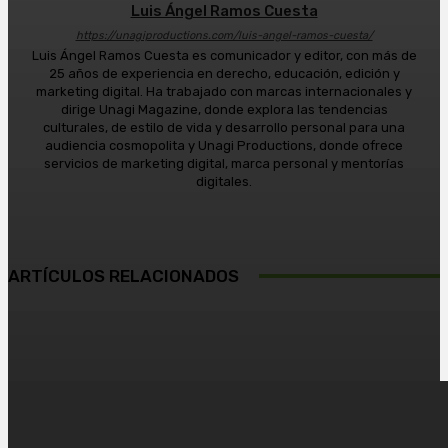
Luis Ángel Ramos Cuesta
https://unagiproductions.com/luis-angel-ramos-cuesta/
Luis Ángel Ramos Cuesta es comunicador y editor, con más de
25 años de experiencia en derecho, educación, edición y
marketing digital. Ha trabajado con marcas internacionales y
dirige Unagi Magazine, donde explora las tendencias
culturales, de estilo de vida y desarrollo personal para una
audiencia cosmopolita y Unagi Productions, donde ofrece
servicios de marketing digital, marca personal y mentorías
digitales.
ARTÍCULOS RELACIONADOS