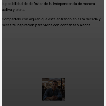
la posibilidad de disfrutar de tu independencia de manera
activa y plena.
Compártelo con alguien que esté entrando en esta década y
necesite inspiración para vivirla con confianza y alegría.
Facebook
X
WhatsApp