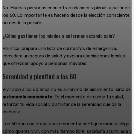
No. Muchas personas encuentran relaciones plenas a partir de
los 60. Lo importante es hacerlo desde la elección consciente,
no desde la presión.
¿Cómo gestionar los miedos a enfermar estando solo?
Planifica: prepara una lista de contactos de emergencia,
considera un seguro de salud y explora asociaciones locales
que ofrezcan apoyo a personas mayores.
Serenidad y plenitud a los 60
Vivir solo a los 60 años no es sinónimo de aislamiento, sino de
autonomía consciente
. Es el momento de cuidar tu salud,
reforzar tu vida social y disfrutar de la serenidad que da la
madurez.
Los 60 son una etapa para reconectar contigo mismo y elegir
cómo quieres vivir, con más tiempo libre, sabiduría acumulada y