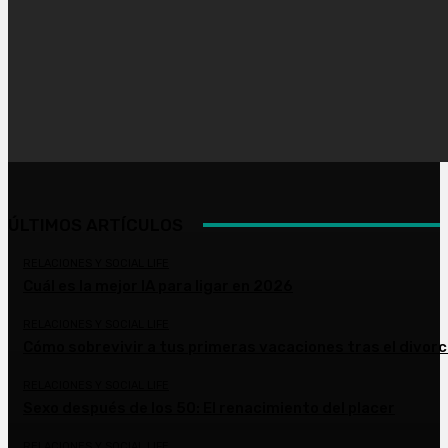
ÚLTIMOS ARTÍCULOS
RELACIONES Y SOCIAL LIFE
Cuál es la mejor IA para ligar en 2026
RELACIONES Y SOCIAL LIFE
Cómo sobrevivir a tus primeras vacaciones tras el divorc
RELACIONES Y SOCIAL LIFE
Sexo después de los 50: El renacimiento del placer
RELACIONES Y SOCIAL LIFE