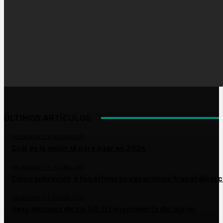
ÚLTIMOS ARTÍCULOS
RELACIONES Y SOCIAL LIFE
Cuál es la mejor IA para ligar en 2026
RELACIONES Y SOCIAL LIFE
Cómo sobrevivir a tus primeras vacaciones tras el divorc
RELACIONES Y SOCIAL LIFE
Sexo después de los 50: El renacimiento del placer