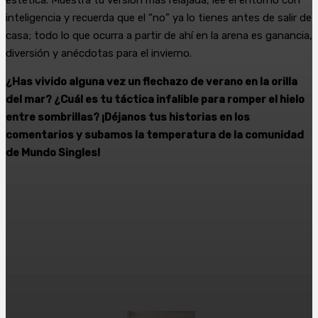
inteligencia y recuerda que el “no” ya lo tienes antes de salir de
casa; todo lo que ocurra a partir de ahí en la arena es ganancia,
diversión y anécdotas para el invierno.
¿Has vivido alguna vez un flechazo de verano en la orilla
del mar? ¿Cuál es tu táctica infalible para romper el hielo
entre sombrillas? ¡Déjanos tus historias en los
comentarios y subamos la temperatura de la comunidad
de Mundo Singles!
Facebook
X
WhatsApp