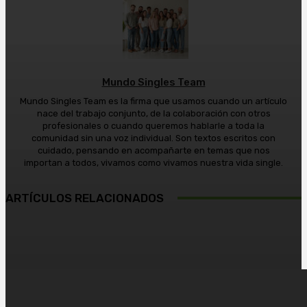
Mundo Singles Team
Mundo Singles Team es la firma que usamos cuando un artículo
nace del trabajo conjunto, de la colaboración con otros
profesionales o cuando queremos hablarle a toda la
comunidad sin una voz individual. Son textos escritos con
cuidado, pensando en acompañarte en temas que nos
importan a todos, vivamos como vivamos nuestra vida single.
ARTÍCULOS RELACIONADOS