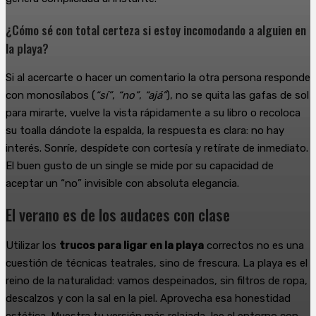
¿Cómo sé con total certeza si estoy incomodando a alguien en
la playa?
Si al acercarte o hacer un comentario la otra persona responde
con monosílabos (
“sí”
,
“no”
,
“ajá”
), no se quita las gafas de sol
para mirarte, vuelve la vista rápidamente a su libro o recoloca
su toalla dándote la espalda, la respuesta es clara: no hay
interés. Sonríe, despídete con cortesía y retírate de inmediato.
El buen gusto de un single se mide por su capacidad de
aceptar un “no” invisible con absoluta elegancia.
El verano es de los audaces con clase
Utilizar los
trucos para ligar en la playa
correctos no es una
cuestión de técnicas teatrales, sino de frescura. La playa es el
reino de la naturalidad: vamos despeinados, sin filtros de ropa,
descalzos y con la sal en la piel. Aprovecha esa honestidad
estética. Muestra tu versión más relajada, lee el entorno con